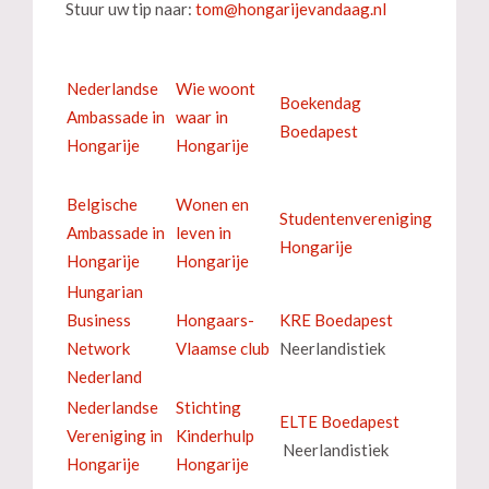
Stuur uw tip naar:
Nederlandse
Wie woont
Boekendag
Ambassade in
waar in
Boedapest
Hongarije
Hongarije
Belgische
Wonen en
Studentenvereniging
Ambassade in
leven in
Hongarije
Hongarije
Hongarije
Hungarian
Business
Hongaars-
KRE Boedapest
Network
Vlaamse club
Neerlandistiek
Nederland
Nederlandse
Stichting
ELTE Boedapest
Vereniging in
Kinderhulp
Neerlandistiek
Hongarije
Hongarije