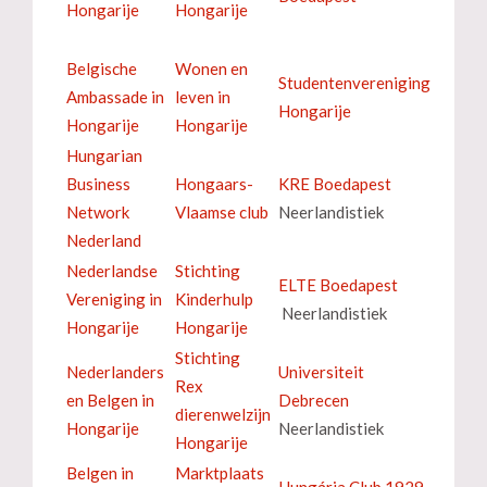
Hongarije
Hongarije
Belgische
Wonen en
Studentenvereniging
Ambassade in
leven in
Hongarije
Hongarije
Hongarije
Hungarian
Business
Hongaars-
KRE Boedapest
Network
Vlaamse club
Neerlandistiek
Nederland
Nederlandse
Stichting
ELTE Boedapest
Vereniging in
Kinderhulp
Neerlandistiek
Hongarije
Hongarije
Stichting
Nederlanders
Universiteit
Rex
en Belgen in
Debrecen
dierenwelzijn
Hongarije
Neerlandistiek
Hongarije
Belgen in
Marktplaats
Hungária Club 1929