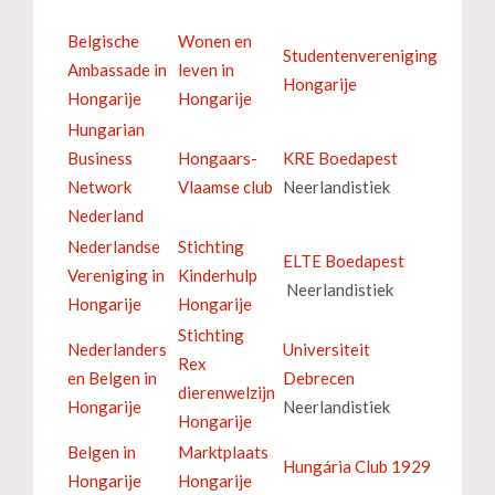
Belgische
Wonen en
Studentenvereniging
Ambassade in
leven in
Hongarije
Hongarije
Hongarije
Hungarian
Business
Hongaars-
KRE Boedapest
Network
Vlaamse club
Neerlandistiek
Nederland
Nederlandse
Stichting
ELTE Boedapest
Vereniging in
Kinderhulp
Neerlandistiek
Hongarije
Hongarije
Stichting
Nederlanders
Universiteit
Rex
en Belgen in
Debrecen
dierenwelzijn
Hongarije
Neerlandistiek
Hongarije
Belgen in
Marktplaats
Hungária Club 1929
Hongarije
Hongarije