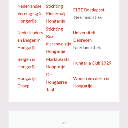
Nederlandse
Stichting
ELTE Boedapest
Vereniging in
Kinderhulp
Neerlandistiek
Hongarije
Hongarije
Stichting
Nederlanders
Universiteit
Rex
en Belgen in
Debrecen
dierenwelzijn
Hongarije
Neerlandistiek
Hongarije
Belgen in
Marktplaats
Hungária Club 1929
Hongarije
Hongarije
De
Hongarije
Wonen en reizen in
Hongaarse
Groep
Hongarije
Taal