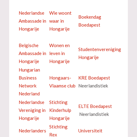
Nederlandse
Wie woont
Boekendag
Ambassade in
waar in
Boedapest
Hongarije
Hongarije
Belgische
Wonen en
Studentenvereniging
Ambassade in
leven in
Hongarije
Hongarije
Hongarije
Hungarian
Business
Hongaars-
KRE Boedapest
Network
Vlaamse club
Neerlandistiek
Nederland
Nederlandse
Stichting
ELTE Boedapest
Vereniging in
Kinderhulp
Neerlandistiek
Hongarije
Hongarije
Stichting
Nederlanders
Universiteit
Rex