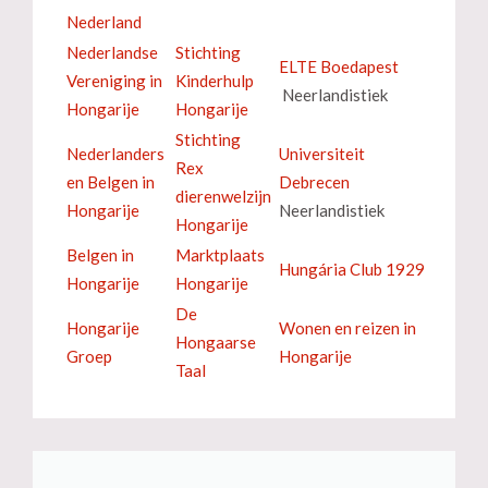
Nederland
Nederlandse
Stichting
ELTE Boedapest
Vereniging in
Kinderhulp
Neerlandistiek
Hongarije
Hongarije
Stichting
Nederlanders
Universiteit
Rex
en Belgen in
Debrecen
dierenwelzijn
Hongarije
Neerlandistiek
Hongarije
Belgen in
Marktplaats
Hungária Club 1929
Hongarije
Hongarije
De
Hongarije
Wonen en reizen in
Hongaarse
Groep
Hongarije
Taal