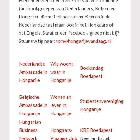
Hieronder ziet u een overzicht van verschillende
facebookgroepen van Nederlanders, Belgen en
Hongaren die met elkaar communiceren in de
Nederlandse taal maar ook in het Hongaars of
het Engels. Staat er een facebook-groep niet bij?
Stuur uw tip naar:
Nederlandse
Wie woont
Boekendag
Ambassade in
waar in
Boedapest
Hongarije
Hongarije
Belgische
Wonen en
Studentenvereniging
Ambassade in
leven in
Hongarije
Hongarije
Hongarije
Hungarian
Business
Hongaars-
KRE Boedapest
Network
Vlaamse club
Neerlandistiek