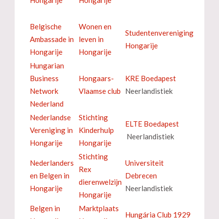
Belgische
Wonen en
Studentenvereniging
Ambassade in
leven in
Hongarije
Hongarije
Hongarije
Hungarian
Business
Hongaars-
KRE Boedapest
Network
Vlaamse club
Neerlandistiek
Nederland
Nederlandse
Stichting
ELTE Boedapest
Vereniging in
Kinderhulp
Neerlandistiek
Hongarije
Hongarije
Stichting
Nederlanders
Universiteit
Rex
en Belgen in
Debrecen
dierenwelzijn
Hongarije
Neerlandistiek
Hongarije
Belgen in
Marktplaats
Hungária Club 1929