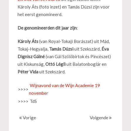
Károly Áts (foto inzet) en Tamás Dúzsi zijn voor
het eerst genomineerd.
De genomineerden dit jaar zijn
:
Károly Áts
(van Royal-Tokaji Borászat) uit Mád,
Tokaj-Hegyalja,
Tamás Dúzsi
uit Szekszárd,
Éva
Dignisz Gálné
(van Gál Szőlőbirtok és Pincészet)
uit Kiskunság,
Ottó Légli
uit Balatonboglár en
Péter Vida
uit Szekszárd.
Wijnavond van de Wijn Academie 19
>>>>
novembe
r
>>>>
TdS
Vorige
Volgende