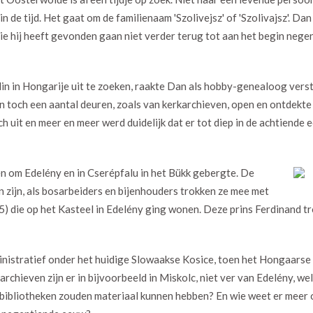
n de tijd. Het gaat om de familienaam 'Szolivejsz' of 'Szolivajsz'. Da
ie hij heeft gevonden gaan niet verder terug tot aan het begin neg
in in Hongarije uit te zoeken, raakte Dan als hobby-genealoog verstr
 toch een aantal deuren, zoals van kerkarchieven, open en ontdekte
h uit en meer en meer werd duidelijk dat er tot diep in de achtiende 
 en om Edelény en in Cserépfalu in het Bükk gebergte. De
zijn, als bosarbeiders en bijenhouders trokken ze mee met
 die op het Kasteel in Edelény ging wonen. Deze prins Ferdinand t
inistratief onder het huidige Slowaakse Kosice, toen het Hongaarse
hieven zijn er in bijvoorbeeld in Miskolc, niet ver van Edelény, we
e bibliotheken zouden materiaal kunnen hebben? En wie weet er meer 