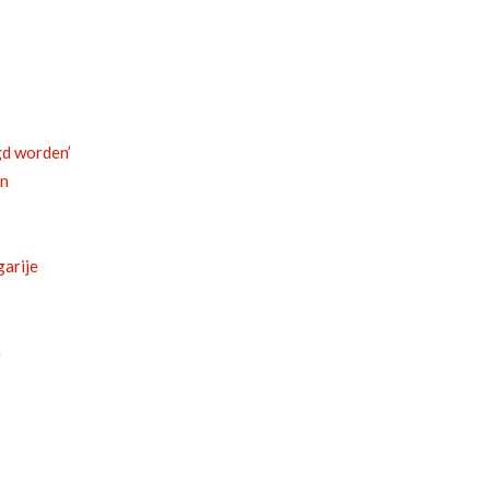
gd worden’
en
garije
n