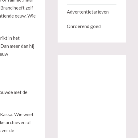
n Brand heeft zelf
Advertentietarieven
entiende eeuw. Wie
Onroerend goed
ikt in het
 Dan meer dan hij
eeuw
rouwde met de
 Kassa. Wie weet
lke archieven of
over de