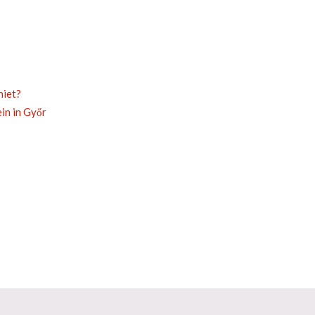
niet?
in in Győr