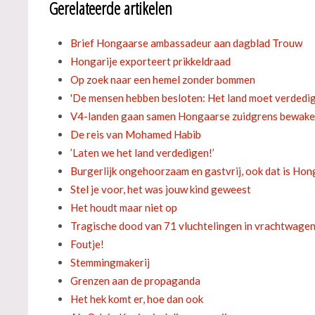
Gerelateerde artikelen
Brief Hongaarse ambassadeur aan dagblad Trouw
Hongarije exporteert prikkeldraad
Op zoek naar een hemel zonder bommen
'De mensen hebben besloten: Het land moet verdedi
V4-landen gaan samen Hongaarse zuidgrens bewak
De reis van Mohamed Habib
’Laten we het land verdedigen!’
Burgerlijk ongehoorzaam en gastvrij, ook dat is Hon
Stel je voor, het was jouw kind geweest
Het houdt maar niet op
Tragische dood van 71 vluchtelingen in vrachtwage
Foutje!
Stemmingmakerij
Grenzen aan de propaganda
Het hek komt er, hoe dan ook