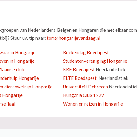
okgroepen van Nederlanders, Belgen en Hongaren die met elkaar com
 bij? Stuur uw tip naar:
waar in Hongarije
Boekendag Boedapest
ven in Hongarije
Studentenvereniging Hongarije
laamse club
KRE Boedapest
Neerlandistiek
inderhulp Hongarije
ELTE Boedapest
Neerlandistiek
ex dierenwelzijn Hongarije
Universiteit Debrecen
Neerlandistie
s Hongarije
Hungária Club 1929
se Taal
Wonen en reizen in Hongarije