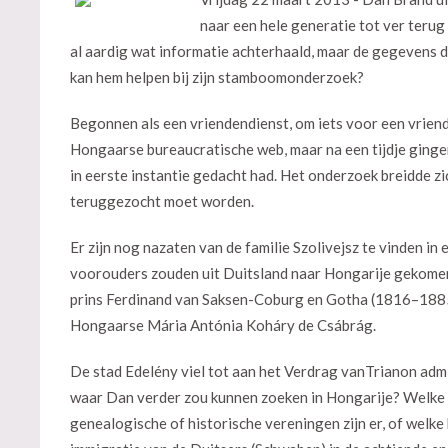
naar een hele generatie tot ver terug i
al aardig wat informatie achterhaald, maar de gegevens d
kan hem helpen bij zijn stamboomonderzoek?
Begonnen als een vriendendienst, om iets voor een vriend
Hongaarse bureaucratische web, maar na een tijdje gingen
in eerste instantie gedacht had. Het onderzoek breidde zic
teruggezocht moet worden.
Er zijn nog nazaten van de familie Szolivejsz te vinden in
voorouders zouden uit Duitsland naar Hongarije gekomen 
prins Ferdinand van Saksen-Coburg en Gotha (1816–1885)
Hongaarse Mária Antónia Koháry de Csábrág.
De stad Edelény viel tot aan het Verdrag vanTrianon adm
waar Dan verder zou kunnen zoeken in Hongarije? Welke arc
genealogische of historische vereningen zijn er, of welk