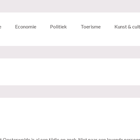
e
Economie
Politiek
Toerisme
Kunst & cul
 Oosterwolde is al een tijdje op zoek. Niet naar een levende persoon