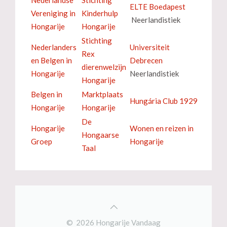
ELTE Boedapest
Vereniging in
Kinderhulp
Neerlandistiek
Hongarije
Hongarije
Stichting
Nederlanders
Universiteit
Rex
en Belgen in
Debrecen
dierenwelzijn
Hongarije
Neerlandistiek
Hongarije
Belgen in
Marktplaats
Hungária Club 1929
Hongarije
Hongarije
De
Hongarije
Wonen en reizen in
Hongaarse
Groep
Hongarije
Taal
© 2026 Hongarije Vandaag