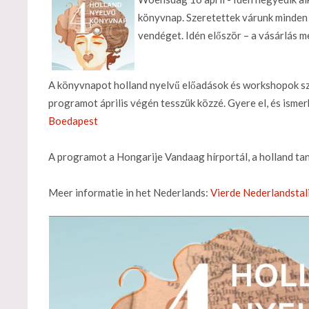
könyvnap. Szeretettek várunk minden h
vendéget. Idén először – a vásárlás me
A könyvnapot holland nyelvű előadások és workshopok szí
programot április végén tesszük közzé. Gyere el, és isme
Boedapest
A programot a Hongarije Vandaag hírportál, a holland tans
Meer informatie in het Nederlands:
Vierde Nederlandsta