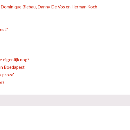
s Dominique Biebau, Danny De Vos en Herman Koch
pest?
 eigenlijk nog?
 in Boedapest
k proza'
ers