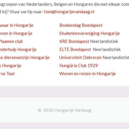
okgroepen van Nederlanders, Belgen en Hongaren die met elkaar com
 bij? Stuur uw tip naar:
waar in Hongarije
Boekendag Boedapest
ven in Hongarije
Studentenvereniging Hongarije
laamse club
KRE Boedapest
Neerlandistiek
inderhulp Hongarije
ELTE Boedapest
Neerlandistiek
ex dierenwelzijn Hongarije
Universiteit Debrecen
Neerlandistie
s Hongarije
Hungária Club 1929
se Taal
Wonen en reizen in Hongarije
© 2026 Hongarije Vandaag