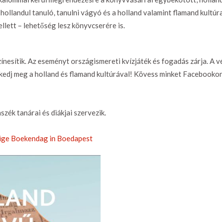
ollandul tanuló, tanulni vágyó és a holland valamint flamand kultúra
llett – lehetőség lesz könyvcserére is.
nesítik. Az eseményt országismereti kvízjáték és fogadás zárja. A 
rkedj meg a holland és flamand kultúrával! Kövess minket Facebooko
zék tanárai és diákjai szervezik.
lige Boekendag in Boedapest