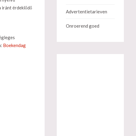
 iránt érdeklődő
Advertentietarieven
Onroerend goed
végleges
n:
Boekendag