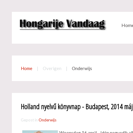
Hom
Home
Overigen
Onderwijs
Holland nyelvű könyvnap - Budapest, 2014 máj
Gepost in
Onderwijs
Woensdag 16 april - Idén negyedik a