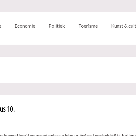
e
Economie
Politiek
Toerisme
Kunst & cul
us 10.
lkalommal kerül megrendezésre a könyvvásárral egybekötött, hollan