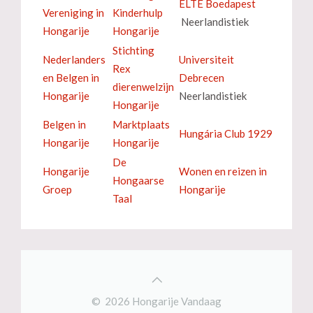
ELTE Boedapest
Vereniging in
Kinderhulp
Neerlandistiek
Hongarije
Hongarije
Stichting
Nederlanders
Universiteit
Rex
en Belgen in
Debrecen
dierenwelzijn
Hongarije
Neerlandistiek
Hongarije
Belgen in
Marktplaats
Hungária Club 1929
Hongarije
Hongarije
De
Hongarije
Wonen en reizen in
Hongaarse
Groep
Hongarije
Taal
© 2026 Hongarije Vandaag