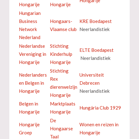
Hongarije
Hongarije
Hongarije
Hungarian
Business
Hongaars-
KRE Boedapest
Network
Vlaamse club
Neerlandistiek
Nederland
Nederlandse
Stichting
ELTE Boedapest
Vereniging in
Kinderhulp
Neerlandistiek
Hongarije
Hongarije
Stichting
Nederlanders
Universiteit
Rex
en Belgen in
Debrecen
dierenwelzijn
Hongarije
Neerlandistiek
Hongarije
Belgen in
Marktplaats
Hungária Club 1929
Hongarije
Hongarije
De
Hongarije
Wonen en reizen in
Hongaarse
Groep
Hongarije
Taal