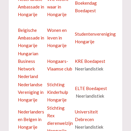
Boekendag
Ambassade in
waar in
Boedapest
Hongarije
Hongarije
Belgische
Wonen en
Studentenvereniging
Ambassade in
leven in
Hongarije
Hongarije
Hongarije
Hungarian
Business
Hongaars-
KRE Boedapest
Network
Vlaamse club
Neerlandistiek
Nederland
Nederlandse
Stichting
ELTE Boedapest
Vereniging in
Kinderhulp
Neerlandistiek
Hongarije
Hongarije
Stichting
Nederlanders
Universiteit
Rex
en Belgen in
Debrecen
dierenwelzijn
Hongarije
Neerlandistiek
Hongarije