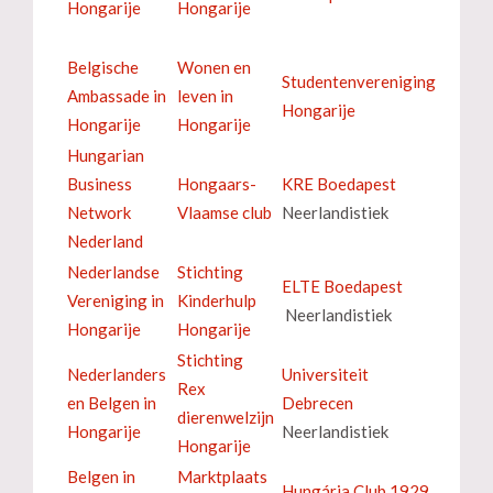
Hongarije
Hongarije
Belgische
Wonen en
Studentenvereniging
Ambassade in
leven in
Hongarije
Hongarije
Hongarije
Hungarian
Business
Hongaars-
KRE Boedapest
Network
Vlaamse club
Neerlandistiek
Nederland
Nederlandse
Stichting
ELTE Boedapest
Vereniging in
Kinderhulp
Neerlandistiek
Hongarije
Hongarije
Stichting
Nederlanders
Universiteit
Rex
en Belgen in
Debrecen
dierenwelzijn
Hongarije
Neerlandistiek
Hongarije
Belgen in
Marktplaats
Hungária Club 1929