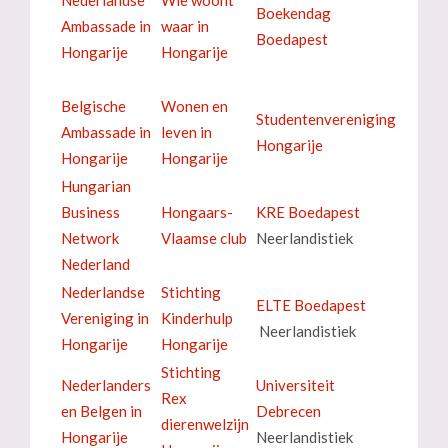
Boekendag
Ambassade in
waar in
Boedapest
Hongarije
Hongarije
Belgische
Wonen en
Studentenvereniging
Ambassade in
leven in
Hongarije
Hongarije
Hongarije
Hungarian
Business
Hongaars-
KRE Boedapest
Network
Vlaamse club
Neerlandistiek
Nederland
Nederlandse
Stichting
ELTE Boedapest
Vereniging in
Kinderhulp
Neerlandistiek
Hongarije
Hongarije
Stichting
Nederlanders
Universiteit
Rex
en Belgen in
Debrecen
dierenwelzijn
Hongarije
Neerlandistiek