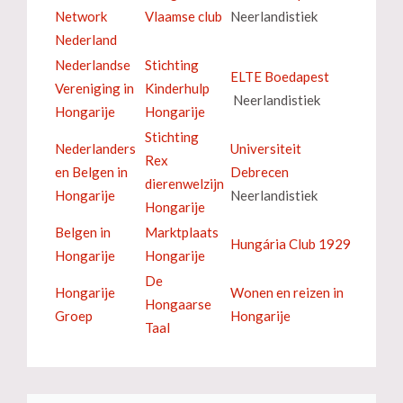
Network
Vlaamse club
Neerlandistiek
Nederland
Nederlandse
Stichting
ELTE Boedapest
Vereniging in
Kinderhulp
Neerlandistiek
Hongarije
Hongarije
Stichting
Nederlanders
Universiteit
Rex
en Belgen in
Debrecen
dierenwelzijn
Hongarije
Neerlandistiek
Hongarije
Belgen in
Marktplaats
Hungária Club 1929
Hongarije
Hongarije
De
Hongarije
Wonen en reizen in
Hongaarse
Groep
Hongarije
Taal