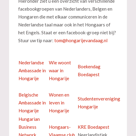
Hieronder ziet u een overzicht van verschillende
facebookgroepen van Nederlanders, Belgen en
Hongaren die met elkaar communiceren in de
Nederlandse taal maar ook in het Hongaars of
het Engels. Staat er een facebook-groep niet bij?
Stuur uw tip naar:
Nederlandse
Wie woont
Boekendag
Ambassade in
waar in
Boedapest
Hongarije
Hongarije
Belgische
Wonen en
Studentenvereniging
Ambassade in
leven in
Hongarije
Hongarije
Hongarije
Hungarian
Business
Hongaars-
KRE Boedapest
Network
Vlaamse club
Neerlandistiek