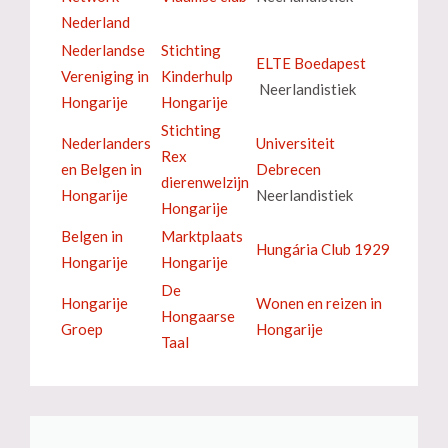
Nederland
Nederlandse
Stichting
ELTE Boedapest
Vereniging in
Kinderhulp
Neerlandistiek
Hongarije
Hongarije
Stichting
Nederlanders
Universiteit
Rex
en Belgen in
Debrecen
dierenwelzijn
Hongarije
Neerlandistiek
Hongarije
Belgen in
Marktplaats
Hungária Club 1929
Hongarije
Hongarije
De
Hongarije
Wonen en reizen in
Hongaarse
Groep
Hongarije
Taal