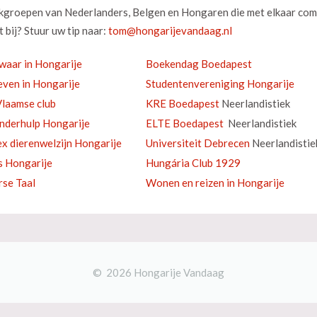
okgroepen van Nederlanders, Belgen en Hongaren die met elkaar com
 bij? Stuur uw tip naar:
waar in Hongarije
Boekendag Boedapest
ven in Hongarije
Studentenvereniging Hongarije
laamse club
KRE Boedapest
Neerlandistiek
inderhulp Hongarije
ELTE Boedapest
Neerlandistiek
ex dierenwelzijn Hongarije
Universiteit Debrecen
Neerlandistie
s Hongarije
Hungária Club 1929
se Taal
Wonen en reizen in Hongarije
© 2026 Hongarije Vandaag