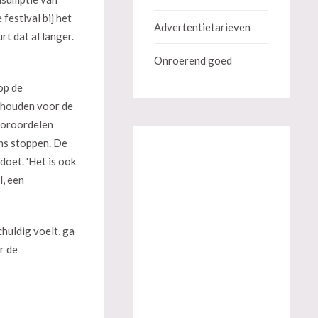
festival bij het
Advertentietarieven
t dat al langer.
Onroerend goed
op de
gehouden voor de
vooroordelen
ns stoppen. De
oet. 'Het is ook
l, een
chuldig voelt, ga
r de