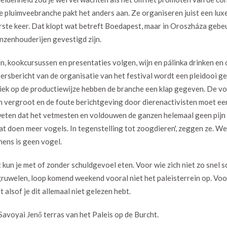
luimveebranche pakt het anders aan. Ze organiseren juist een luxe 
erste keer. Dat klopt wat betreft Boedapest, maar in Oroszháza gebeur
nzenhouderijen gevestigd zijn.
n, kookcursussen en presentaties volgen, wijn en pálinka drinken en 
persbericht van de organisatie van het festival wordt een pleidooi 
itiek op de productiewijze hebben de branche een klap gegeven. De 
n vergroot en de foute berichtgeving door dierenactivisten moet ee
weten dat het vetmesten en voldouwen de ganzen helemaal geen pijn d
 dat doen meer vogels. In tegenstelling tot zoogdieren', zeggen ze. We
mens is geen vogel.
at kun je met of zonder schuldgevoel eten. Voor wie zich niet zo snel s
 gruwelen, loop komend weekend vooral niet het paleisterrein op. Voo
alsof je dit allemaal niet gelezen hebt.
Savoyai Jenő terras van het Paleis op de Burcht.