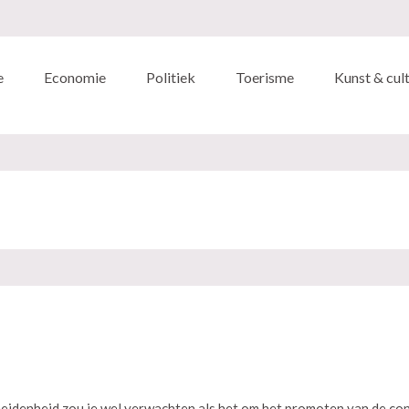
e
Economie
Politiek
Toerisme
Kunst & cul
idenheid zou je wel verwachten als het om het promoten van de co