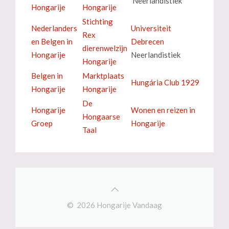
Neerlandistiek
Hongarije
Hongarije
Stichting
Nederlanders
Universiteit
Rex
en Belgen in
Debrecen
dierenwelzijn
Hongarije
Neerlandistiek
Hongarije
Belgen in
Marktplaats
Hungária Club 1929
Hongarije
Hongarije
De
Hongarije
Wonen en reizen in
Hongaarse
Groep
Hongarije
Taal
© 2026 Hongarije Vandaag